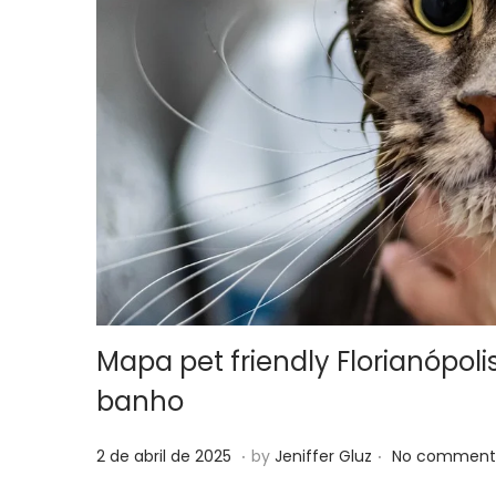
Mapa pet friendly Florianópoli
banho
.
.
P
2
2 de abril de 2025
by
Jeniffer Gluz
No comments
o
6