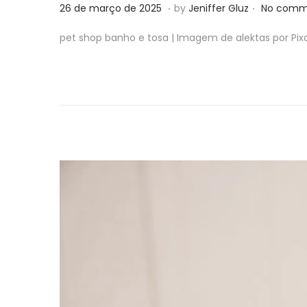
.
.
P
2
26 de março de 2025
by
Jeniffer Gluz
No comm
o
6
pet shop banho e tosa | Imagem de alektas por Pi
s
d
t
e
e
m
d
a
o
r
n
ç
o
d
e
2
0
2
5