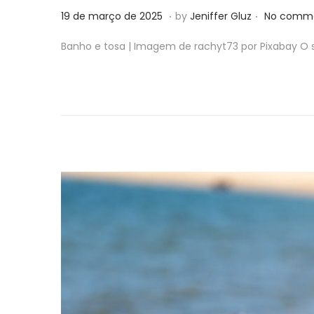
.
.
P
1
19 de março de 2025
by
Jeniffer Gluz
No comme
o
0
Banho e tosa | Imagem de rachyt73 por Pixabay O s
s
d
t
e
e
m
d
a
o
r
n
ç
o
d
e
2
0
2
5