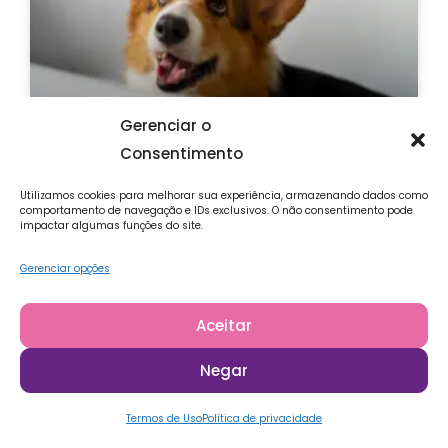
Gerenciar o
Consentimento
Produtos pet em Floripa: como
manter seu animal limpo em casa,
Utilizamos cookies para melhorar sua experiência, armazenando dados como
comportamento de navegação e IDs exclusivos. O não consentimento pode
o que usar e onde encontrar
impactar algumas funções do site.
Procurando produtos pet em Floripa? Saiba onde
Gerenciar opções
encontrar e como manter seu animal limpo em casa
e o que usar, na PetCare Center.
Aceitar
LEIA MAIS »
Negar
2 de julho de 2025
Nenhum comentário
Termos de Uso
Política de privacidade