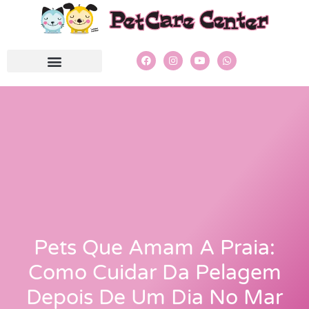
Pets Que Amam A Praia:
Como Cuidar Da Pelagem
Depois De Um Dia No Mar