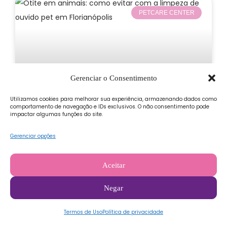
PETCARE CENTER
Gerenciar o Consentimento
Utilizamos cookies para melhorar sua experiência, armazenando dados como
comportamento de navegação e IDs exclusivos. O não consentimento pode
impactar algumas funções do site.
Gerenciar opções
Otite em animais: como evitar
com a limpeza de ouvido pet em
Aceitar
Florianópolis
Negar
Você sabia que pode evitar a otite em animais com
a limpeza de ouvido? Veja como cuidar do seu pet
Termos de Uso
Política de privacidade
em Florianópolis.