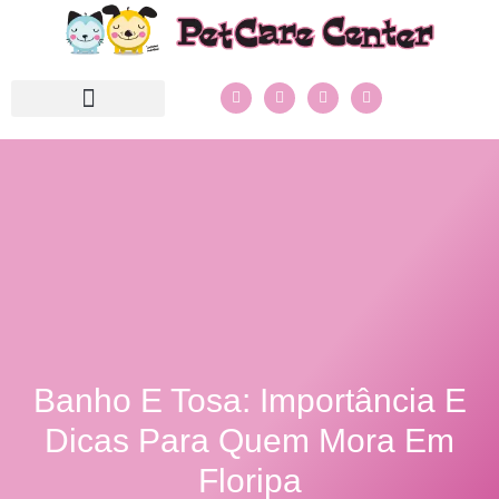
Banho E Tosa: Importância E
Dicas Para Quem Mora Em
Floripa