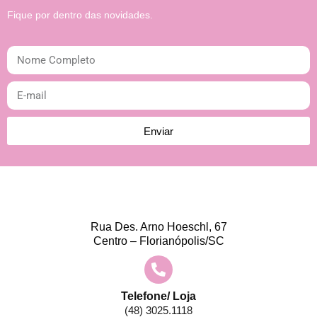
0
Fique por dentro das novidades.
2
5
Enviar
Rua Des. Arno Hoeschl, 67
Centro – Florianópolis/SC
Telefone/ Loja
(48) 3025.1118