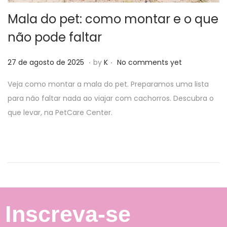
Mala do pet: como montar e o que
não pode faltar
.
.
P
6
27 de agosto de 2025
by
K
No comments yet
o
d
Veja como montar a mala do pet. Preparamos uma lista
s
e
para não faltar nada ao viajar com cachorros. Descubra o
t
a
que levar, na PetCare Center.
e
g
d
o
o
s
n
t
o
d
e
Inscreva-se
2